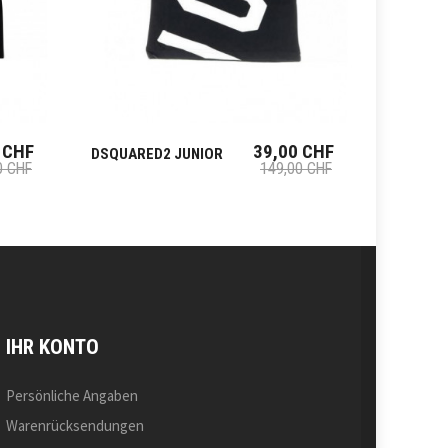
 CHF
39,00 CHF
DSQUARED2 JUNIOR
DSQUAR
0 CHF
149,00 CHF
IHR KONTO
Persönliche Angaben
Warenrücksendungen