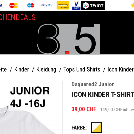
CHENDEALS
ite
Kinder
Kleidung
Tops Und Shirts
Icon Kinder
Dsquared2 Junior
ICON KINDER T-SHIR
39,00 CHF
149,00 CHF
inkl. 
FARBE:
Weiss/Gold