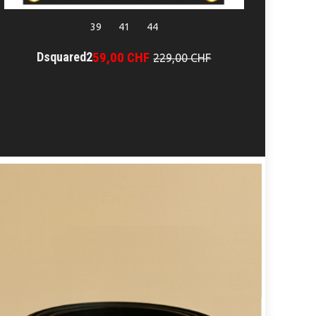
39
41
44
Dsquared2
59,00 CHF
229,00 CHF