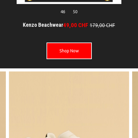
46
50
Kenzo Beachwear
49,00 CHF
179,00 CHF
Shop Now