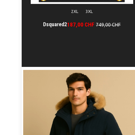
2XL
3XL
Dsquared2
187,00 CHF
749,00 CHF