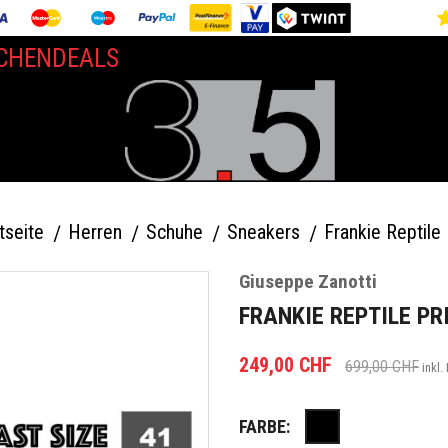
CHENDEALS
tseite
Herren
Schuhe
Sneakers
Frankie Reptile 
Giuseppe Zanotti
FRANKIE REPTILE PR
249,00 CHF
699,00 CHF
inkl.
FARBE:
Schwarz