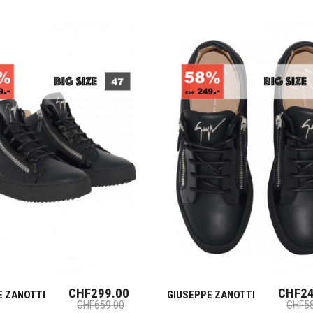
CHF299.00
CHF24
E ZANOTTI
GIUSEPPE ZANOTTI
CHF659.00
CHF58