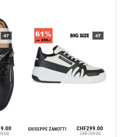
9.00
CHF299.00
GIUSEPPE ZANOTTI
VALENT
9.00
CHF759.00
GARAVAN