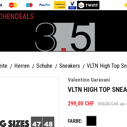
CHENDEALS
eite
Herren
Schuhe
Sneakers
VLTN High Top Sn
Valentino Garavani
VLTN HIGH TOP SNE
299,00 CHF
959,00 CHF
inkl.
FARBE:
Schwarz