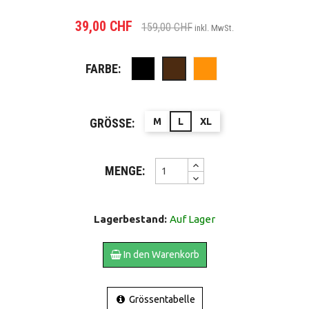
39,00 CHF
159,00 CHF
inkl. MwSt.
FARBE:
Schwarz
Coganc
Braun
GRÖSSE:
M
L
XL
MENGE:
Lagerbestand:
Auf Lager
In den Warenkorb
Grössentabelle